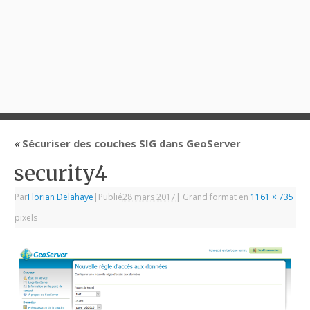
«
Sécuriser des couches SIG dans GeoServer
security4
Par
Florian Delahaye
|
Publié
28 mars 2017
|
Grand format en
1161 × 735
pixels