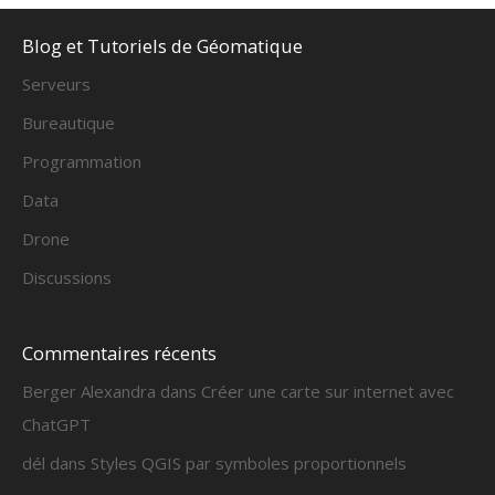
Blog et Tutoriels de Géomatique
Serveurs
Bureautique
Programmation
Data
Drone
Discussions
Commentaires récents
Berger Alexandra
dans
Créer une carte sur internet avec
ChatGPT
dél
dans
Styles QGIS par symboles proportionnels