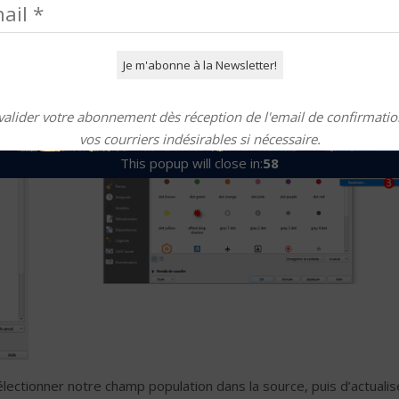
valider votre abonnement dès réception de l'email de confirmation
vos courriers indésirables si nécessaire.
This popup will close in:
57
 sélectionner notre champ population dans la source, puis d’actualis