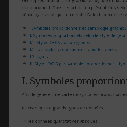
Une représentation cartographique soignée et adaptée
d’un document. Dans cet article, on présente les sty
sémiologie graphique, on détaille l’affectation de ce 
I. Symboles proportionnels et sémiologie graphiq
II. Symboles proportionnels selon le style de géo
II.1. Styles QGIS : les polygones
II.2. Les styles proportionnels pour les points
II.3. lignes
III. Styles QGIS par symboles proportionnels : typ
I. Symboles proportion
Afin de générer une carte de symboles proportionnel
Il existe quatre grands types de données :
les données quantitatives absolues;