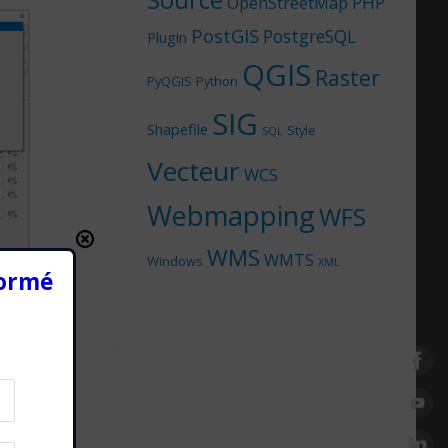
Source
PHP
OpenStreetMap
PostGIS
PostgreSQL
Plugin
QGIS
Raster
PyQGIS
Python
SIG
Shapefile
Style
SQL
Vecteur
WCS
Webmapping
WFS
WMS
WMTS
Windows
XML
formé