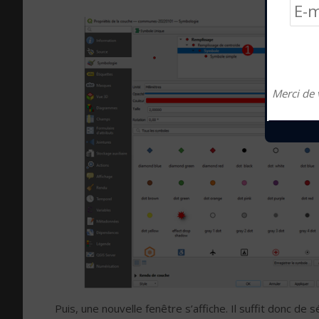
Merci de 
Puis, une nouvelle fenêtre s’affiche. Il suffit donc de