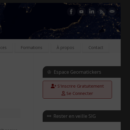
ices
Formations
À propos
Contact
♔ Espace Geomatickers
S'Inscrire Gratuitement
Se Connecter
⚯ Rester en veille SIG