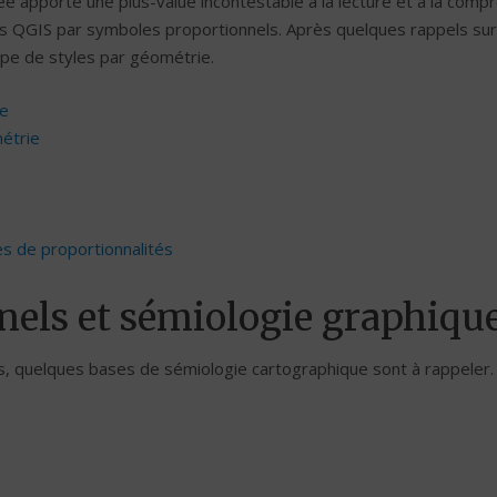
 apporte une plus-value incontestable à la lecture et à la comp
les QGIS par symboles proportionnels. Après quelques rappels sur
type de styles par géométrie.
ue
métrie
es de proportionnalités
nels et sémiologie graphiqu
s, quelques bases de sémiologie cartographique sont à rappeler.