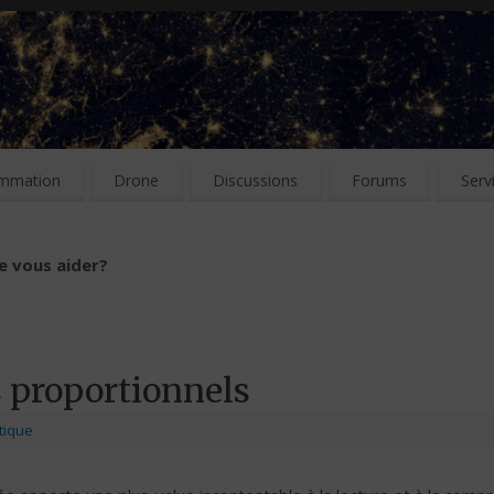
mmation
Drone
Discussions
Forums
Serv
e vous aider?
 proportionnels
tique