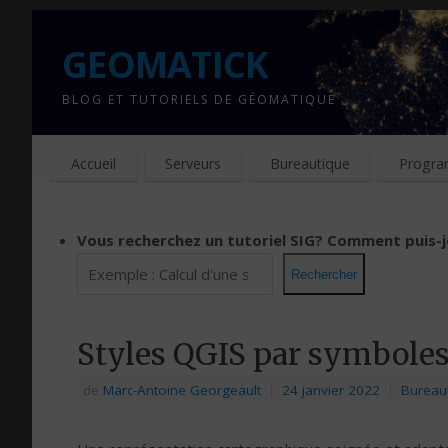
GEOMATICK
BLOG ET TUTORIELS DE GÉOMATIQUE
Accueil
Serveurs
Bureautique
Progra
Vous recherchez un tutoriel SIG?
Comment puis-j
Rechercher
Styles QGIS par symboles
de
Marc-Antoine Georgeault
|
24 janvier 2022
|
Bureau