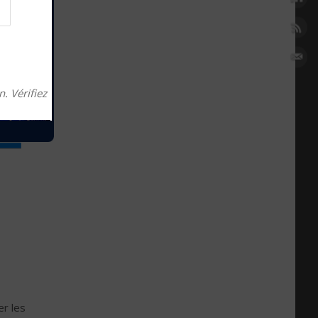
. Vérifiez
er les