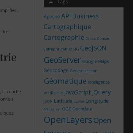
☁ Tags
mplifier,
API
Business
Apache
Cartographique
endre
Cartographie
Cross Domain
GeoJSON
Entrepreunariat SIG
trie
GeoServer
Google Maps
Géocodage
Géolocalisation
Géomatique
Intelligence
jQuery
JavaScript
 la couche
Artificielle
onnels.
Latitude
Longitude
JSON
Leaflet
OGC
Opendata
MapServer
 cliquez
OpenLayers
Open