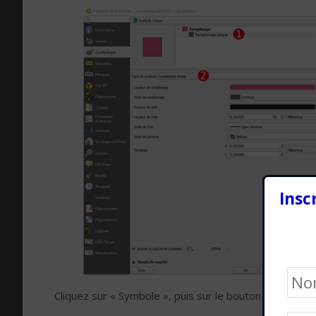
Insc
Cliquez sur « Symbole », puis sur le bouton à droite de 