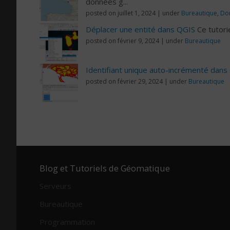
données g...
posted on juillet 1, 2024
|
under
Bureautique
,
Do
Déplacer une entité dans QGIS
Ce tutori
posted on février 9, 2024
|
under
Bureautique
Identifiant unique auto-incrémenté dans
posted on février 29, 2024
|
under
Bureautique
Blog et Tutoriels de Géomatique
Serveurs
Bureautique
Programmation