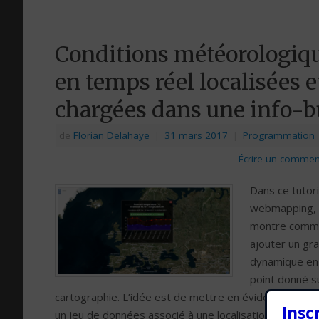
Conditions météorologiq
en temps réel localisées e
chargées dans une info-b
de
Florian Delahaye
|
31 mars 2017
|
Programmation
Écrire un commen
Dans ce tutori
webmapping,
montre comm
ajouter un gr
dynamique en
point donné s
cartographie. L’idée est de mettre en évidence en te
Insc
un jeu de données associé à une localisation géograph