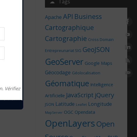
☁ Tags
itude
,
API
Business
Apache
Cartographique
Cartographie
Cross Domain
GeoJSON
Entrepreunariat SIG
GeoServer
Google Maps
Géocodage
Géolocalisation
Géomatique
Intelligence
. Vérifiez
jQuery
JavaScript
Artificielle
Latitude
Longitude
JSON
Leaflet
OGC
Opendata
MapServer
OpenLayers
Open