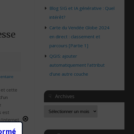
Blog SIG et IA générative : Quel
intérêt?
Carte du Vendée Globe 2024
esse
en direct : classement et
parcours [Partie 1]
QGIS: ajouter
automatiquement l’attribut
d’une autre couche
entaire
 et cette
☟ Archives
 d’un
e
s est
(Internet
il
formé