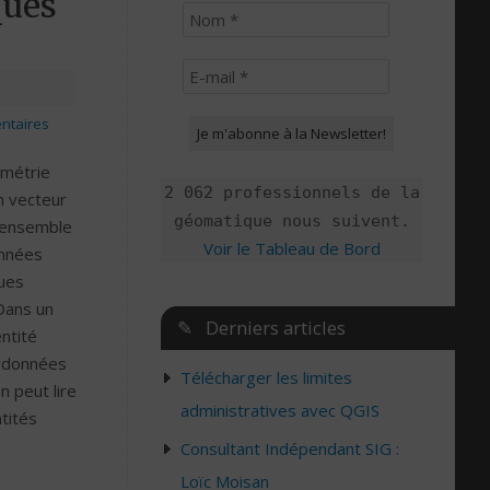
ques
ntaires
métrie
2 062 professionnels de la
n vecteur
géomatique nous suivent.
 ensemble
Voir le Tableau de Bord
nnées
ues
Dans un
✎ Derniers articles
ntité
ordonnées
Télécharger les limites
 peut lire
administratives avec QGIS
tités
Consultant Indépendant SIG :
Loïc Moisan