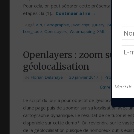
Pour cela, on peut séparer cette présentation en deu
étapes : la (1)…
Continuer à lire
→
Taggé
API
,
Cartographie
,
JavaScript
,
jQuery
,
JSON
,
Latitude
Longitude
,
OpenLayers
,
Webmapping
,
XML
Openlayers : zoom sur la
géolocalisation
de
Florian Delahaye
|
30 janvier 2017
|
Programmatio
Merci de 
Écrire un commen
Le script du jour a pour objectif de géolocaliser le visi
d’une page puis de zoomer sur sa localisation avec un
cartographie dynamique. Le résultat de ce tutoriel es
disponible sur cette demo*. On reviendra sur le vast
de la géolocalisation puisque de nombreux outils exis