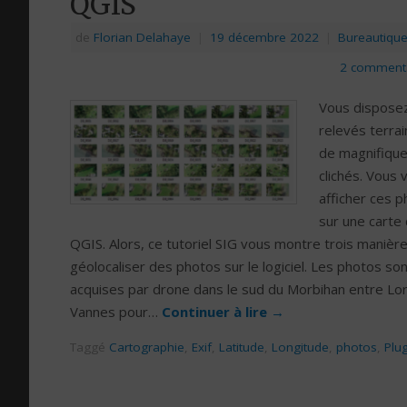
QGIS
de
Florian Delahaye
|
19 décembre 2022
|
Bureautiqu
2 comment
Vous dispose
relevés terrai
de magnifiqu
clichés. Vous 
afficher ces 
sur une carte
QGIS. Alors, ce tutoriel SIG vous montre trois manièr
géolocaliser des photos sur le logiciel. Les photos so
acquises par drone dans le sud du Morbihan entre Lor
Vannes pour…
Continuer à lire
→
Taggé
Cartographie
,
Exif
,
Latitude
,
Longitude
,
photos
,
Plu