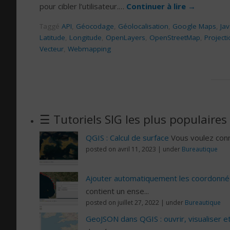
pour cibler l’utilisateur.…
Continuer à lire
→
Taggé
API
,
Géocodage
,
Géolocalisation
,
Google Maps
,
Jav
Latitude
,
Longitude
,
OpenLayers
,
OpenStreetMap
,
Project
Vecteur
,
Webmapping
☰ Tutoriels SIG les plus populaires
QGIS : Calcul de surface
Vous voulez conn
posted on avril 11, 2023
|
under
Bureautique
Ajouter automatiquement les coordonn
contient un ense...
posted on juillet 27, 2022
|
under
Bureautique
GeoJSON dans QGIS : ouvrir, visualiser et