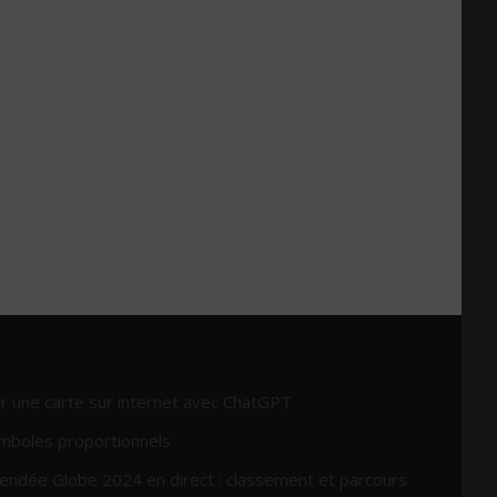
r une carte sur internet avec ChatGPT
mboles proportionnels
endée Globe 2024 en direct : classement et parcours