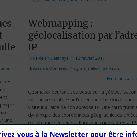
ues
Webmapping :
t
géolocalisation par l’adr
ulle
IP
de
Florian Delahaye
|
12 février 2017
|
taire
Bases de Données
,
Programmation
,
Serveurs
Écrire un comm
el de
 on
Geomatick poursuit ses posts sur la géolocalisation
ent
fois, on se focalise sur l’obtention d’une localisation
aphique
visiteur à l’aide de son adresse IP. Une cartographi
 un
dynamique des coordonnées géographiques ciblée
ur une
ensuite mise en œuvre. Rappelons que l’adresse IP 
mps réel
Protocol) est un numéro d’identification d’un appare
rivez-vous à la Newsletter pour être in
ique.