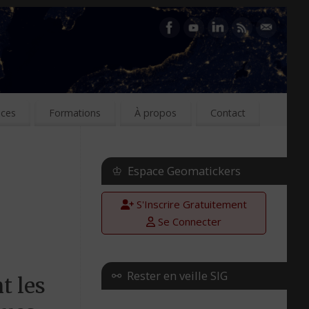
ices
Formations
À propos
Contact
♔ Espace Geomatickers
S'Inscrire Gratuitement
Se Connecter
⚯ Rester en veille SIG
t les