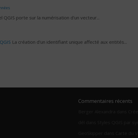
nnées
el QGIS porte sur la numérisation d'un vecteur...
 QGIS
La création d'un identifiant unique affecté aux entités...
Commentaires récents
Berger Alexandra
dans
Crée
dél
dans
Styles QGIS par sy
GeoSkipper
dans
Carte du V