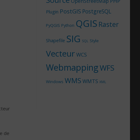
Source
PHP
OpenStreetMap
PostGIS
PostgreSQL
Plugin
QGIS
Raster
PyQGIS
Python
SIG
Shapefile
Style
SQL
Vecteur
WCS
Webmapping
WFS
WMS
WMTS
Windows
XML
cteur
e de