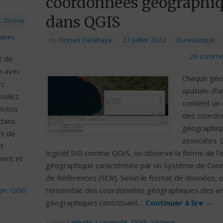
coordonnées géographi
dans QGIS
e
,
Drone
aires
de
Florian Delahaye
|
27 juillet 2022
|
Bureautique
20 comme
z de
n avec
Chaque géo
es
spatiale d’u
voulez
contient un
photos
des coordo
 dans
géographiq
es de
associées. 
nt
logiciel SIG comme QGIS, on observe la forme de l’e
ient et
géographique caractérisée par un Système de Co
de Références (SCR). Selon le format de données, on
l’ensemble des coordonnées géographiques des en
gin
,
QGIS
géographiques constituant…
Continuer à lire
→
Taggé
Latitude
,
Longitude
,
QGIS
,
Vecteur