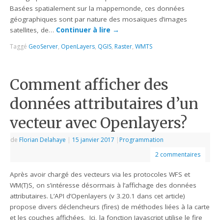
Basées spatialement sur la mappemonde, ces données
géographiques sont par nature des mosaïques d’images
satellites, de…
Continuer à lire
→
Taggé
GeoServer
,
OpenLayers
,
QGIS
,
Raster
,
WMTS
Comment afficher des
données attributaires d’un
vecteur avec Openlayers?
de
Florian Delahaye
|
15 janvier 2017
|
Programmation
2 commentaires
Après avoir chargé des vecteurs via les protocoles WFS et
WM(T)S, on s’intéresse désormais à l’affichage des données
attributaires. L’API d’Openlayers (v 3.20.1 dans cet article)
propose divers déclencheurs (fires) de méthodes liées à la carte
et les couches affichées. Ici, la fonction Javascript utilise le fire