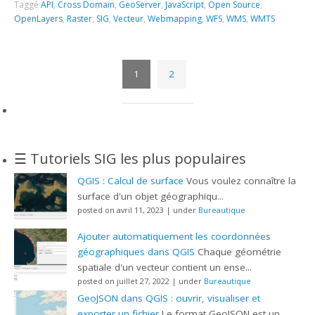
Taggé
API
,
Cross Domain
,
GeoServer
,
JavaScript
,
Open Source
,
OpenLayers
,
Raster
,
SIG
,
Vecteur
,
Webmapping
,
WFS
,
WMS
,
WMTS
1
2
☰ Tutoriels SIG les plus populaires
QGIS : Calcul de surface
Vous voulez connaître la
surface d'un objet géographiqu...
posted on avril 11, 2023
|
under
Bureautique
Ajouter automatiquement les coordonnées
géographiques dans QGIS
Chaque géométrie
spatiale d'un vecteur contient un ense...
posted on juillet 27, 2022
|
under
Bureautique
GeoJSON dans QGIS : ouvrir, visualiser et
exporter un fichier
Le format GeoJSON est un