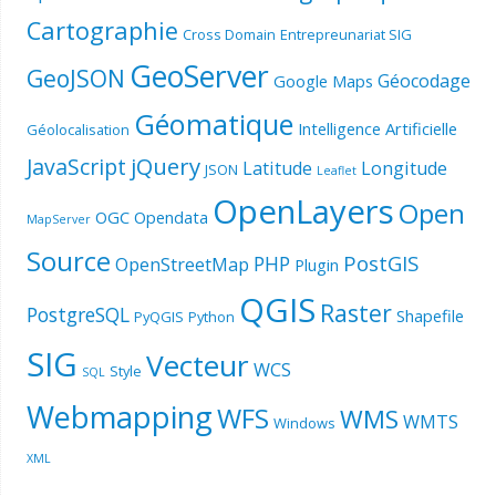
Cartographie
Cross Domain
Entrepreunariat SIG
GeoServer
GeoJSON
Géocodage
Google Maps
Géomatique
Intelligence Artificielle
Géolocalisation
jQuery
JavaScript
Latitude
Longitude
JSON
Leaflet
OpenLayers
Open
OGC
Opendata
MapServer
Source
PostGIS
PHP
OpenStreetMap
Plugin
QGIS
Raster
PostgreSQL
Shapefile
PyQGIS
Python
SIG
Vecteur
WCS
Style
SQL
Webmapping
WFS
WMS
WMTS
Windows
XML