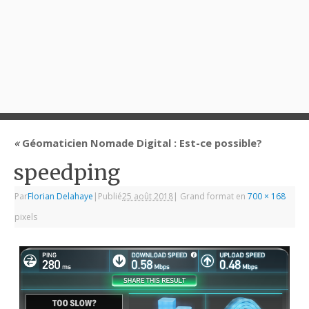
«
Géomaticien Nomade Digital : Est-ce possible?
speedping
Par
Florian Delahaye
|
Publié
25 août 2018
|
Grand format en
700 × 168
pixels