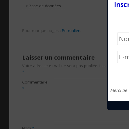
Insc
«
Base de données
Pour marque-pages :
Permalien
.
Laisser un commentaire
Votre adresse e-mail ne sera pas publiée.
Les champs obli
*
Commentaire
*
Merci de 
Nom
*