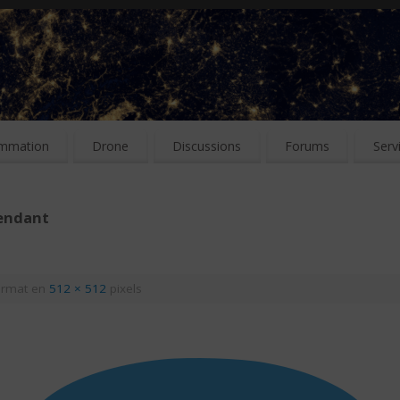
mmation
Drone
Discussions
Forums
Serv
pendant
ormat en
512 × 512
pixels