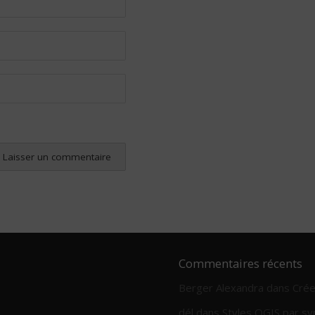
Commentaires récents
Berger Alexandra
dans
Crée
dél
dans
Styles QGIS par sy