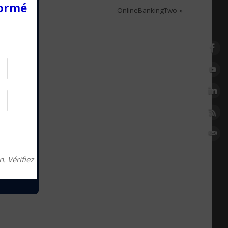
formé
OnlineBankingTwo
»
. Vérifiez