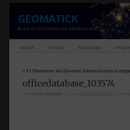
GEOMATICK
BLOG ET TUTORIELS DE GÉOMATIQUE
Accueil
Serveurs
Bureautique
Progra
«
11 Manières de Devenir Géomaticien Indé
officedatabase_103574
Par
Florian Delahaye
|
Publié
18 octobre 2018
|
Grand f