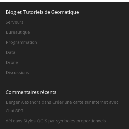
Blog et Tutoriels de Géomatique
Serveurs
Bureautique
Programmation
Data
Drone
Discussions
Commentaires récents
Berger Alexandra
dans
Créer une carte sur internet avec
ChatGPT
dél
dans
Styles QGIS par symboles proportionnels