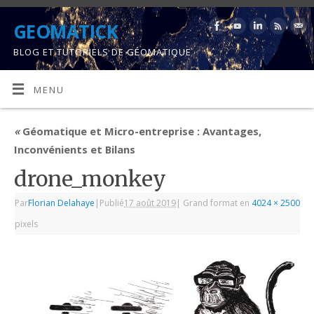
GEOMATICK
BLOG ET TUTORIELS DE GÉOMATIQUE
MENU
«
Géomatique et Micro-entreprise : Avantages,
Inconvénients et Bilans
drone_monkey
Par
Florian Delahaye
|
Publié
17 août 2019
|
Grand format en
4024 × 2500
pixels