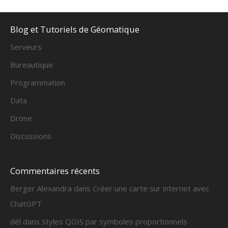
Blog et Tutoriels de Géomatique
Serveurs
Bureautique
Programmation
Data
Drone
Discussions
Commentaires récents
Berger Alexandra
dans
Créer une carte sur internet avec
ChatGPT
dél
dans
Styles QGIS par symboles proportionnels