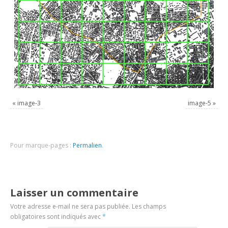
«
image-3
image-5
»
Pour marque-pages :
Permalien
.
Laisser un commentaire
Votre adresse e-mail ne sera pas publiée.
Les champs
obligatoires sont indiqués avec
*