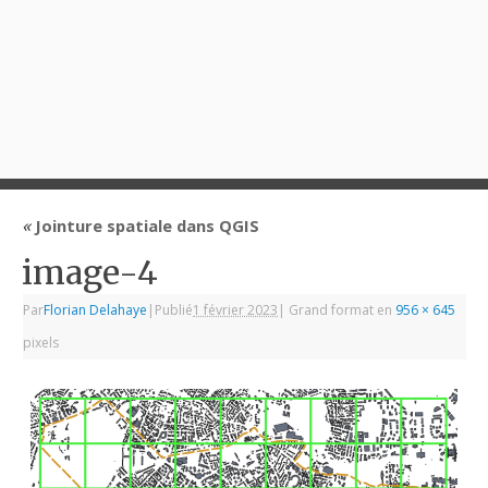
«
Jointure spatiale dans QGIS
image-4
Par
Florian Delahaye
|
Publié
1 février 2023
|
Grand format en
956 × 645
pixels