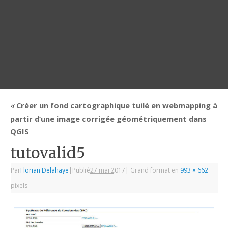
«
Créer un fond cartographique tuilé en webmapping à
partir d’une image corrigée géométriquement dans
QGIS
tutovalid5
Par
Florian Delahaye
|
Publié
27 mai 2017
|
Grand format en
993 × 662
pixels