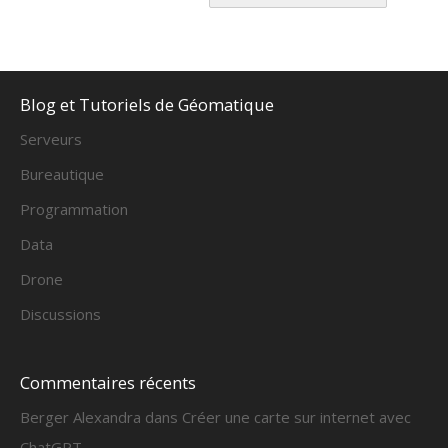
Alternative:
Blog et Tutoriels de Géomatique
Serveurs
Bureautique
Programmation
Data
Drone
Discussions
Commentaires récents
Berger Alexandra
dans
Créer une carte sur internet avec
ChatGPT