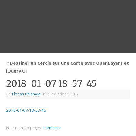
«
Dessiner un Cercle sur une Carte avec OpenLayers et
jQuery UI
2018-01-07 18-57-45
Par
Florian Delahaye
|
Publié
7 janvier 2018
2018-01-07-18-57-45
Pour marque-pages :
Permalien
.