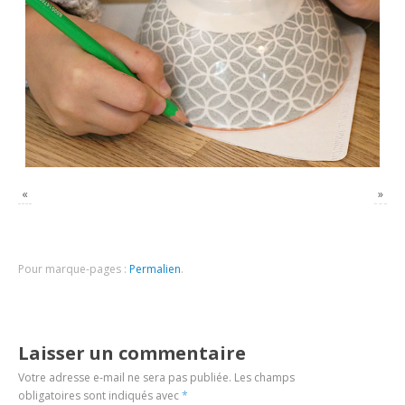
«
»
Pour marque-pages :
Permalien
.
Laisser un commentaire
Votre adresse e-mail ne sera pas publiée.
Les champs
obligatoires sont indiqués avec
*