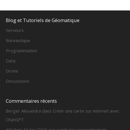
Alternative:
Blog et Tutoriels de Géomatique
Serveurs
Bureautique
Programmation
Data
Drone
Discussions
Commentaires récents
Berger Alexandra
dans
Créer une carte sur internet avec
ChatGPT
dél
dans
Styles QGIS par symboles proportionnels