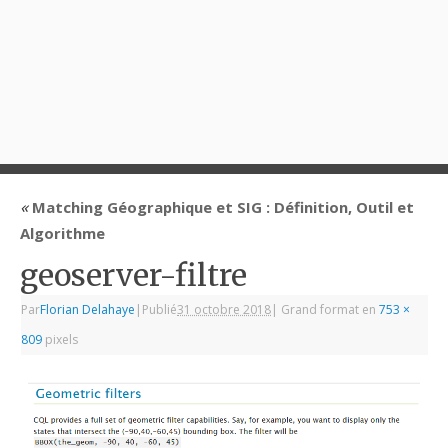
«
Matching Géographique et SIG : Définition, Outil et
Algorithme
geoserver-filtre
Par
Florian Delahaye
|
Publié
31 octobre 2018
|
Grand format en
753 ×
809
pixels