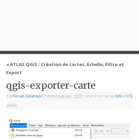
«
ATLAS QGIS : Création de cartes, Échelle, Filtre et
Export
qgis-exporter-carte
Par
Florian Delahaye
|
Publié
24 janvier 2020
|
Grand format en
699 × 573
pixels