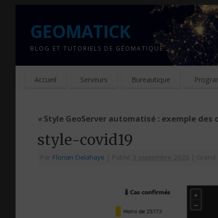
GEOMATICK
BLOG ET TUTORIELS DE GÉOMATIQUE
Accueil
Serveurs
Bureautique
Progra
«
Style GeoServer automatisé : exemple des c
style-covid19
Par
Florian Delahaye
|
Publié
3 septembre 2020
|
Grand 