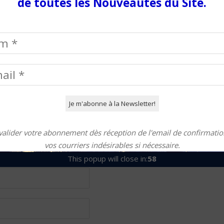
de toutes les Nouveautés du Site.
gatoires sont indiqués avec
valider votre abonnement dès réception de l'email de confirmation
vos courriers indésirables si nécessaire.
This popup will close in:
58