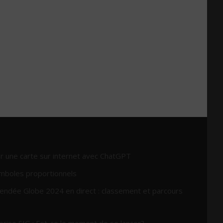
r une carte sur internet avec ChatGPT
mboles proportionnels
endée Globe 2024 en direct : classement et parcours