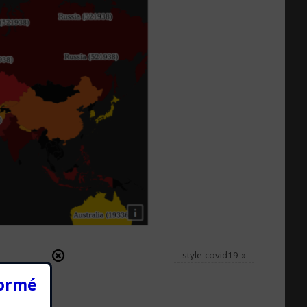
style-covid19
»
formé