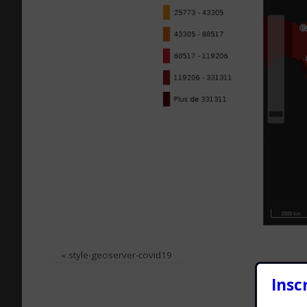
«
style-geoserver-covid19
Insc