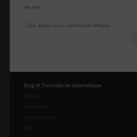
Site web
Oui, ajoutez-moi à votre liste de diffusion.
Alternative:
Blog et Tutoriels de Géomatique
Serveurs
Bureautique
Programmation
Data