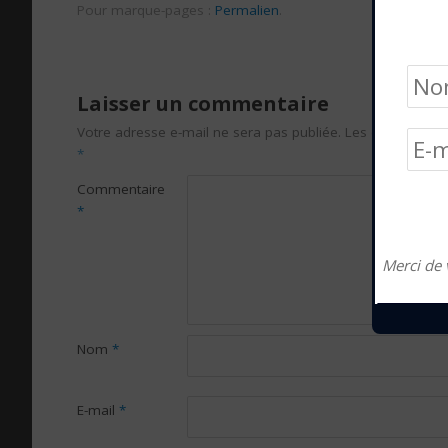
Pour marque-pages :
Permalien
.
Laisser un commentaire
Votre adresse e-mail ne sera pas publiée.
Les champs obli
*
Commentaire
*
Merci de 
Nom
*
E-mail
*