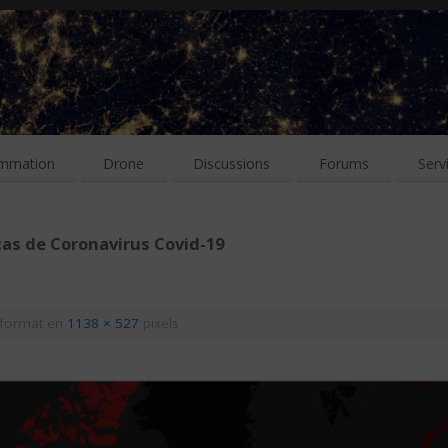
mmation
Drone
Discussions
Forums
Serv
as de Coronavirus Covid-19
format en
1138 × 527
pixels