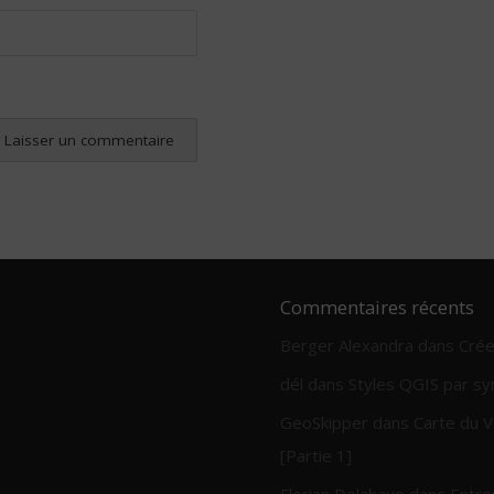
Commentaires récents
Berger Alexandra
dans
Crée
dél
dans
Styles QGIS par sy
GeoSkipper
dans
Carte du V
[Partie 1]