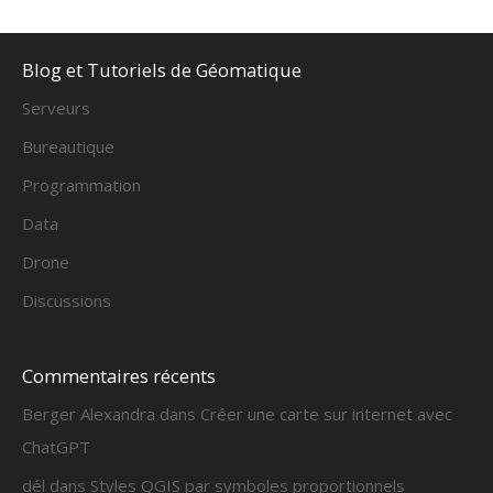
Blog et Tutoriels de Géomatique
Serveurs
Bureautique
Programmation
Data
Drone
Discussions
Commentaires récents
Berger Alexandra
dans
Créer une carte sur internet avec
ChatGPT
dél
dans
Styles QGIS par symboles proportionnels