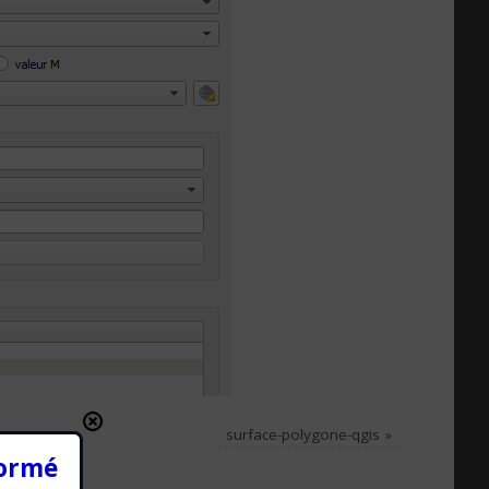
surface-polygone-qgis
»
formé