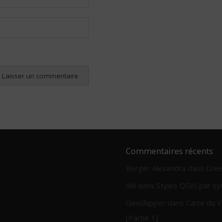
Commentaires récents
Berger Alexandra
dans
Crée
dél
dans
Styles QGIS par sy
GeoSkipper
dans
Carte du V
[Partie 1]