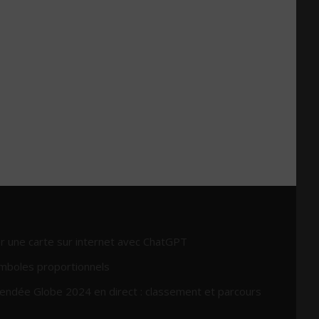
r une carte sur internet avec ChatGPT
mboles proportionnels
endée Globe 2024 en direct : classement et parcours