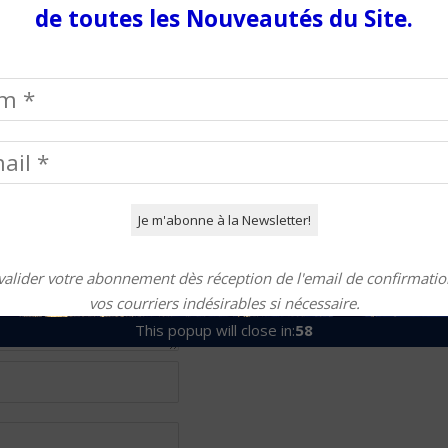
de toutes les Nouveautés du Site.
gatoires sont indiqués avec
valider votre abonnement dès réception de l'email de confirmation
vos courriers indésirables si nécessaire.
This popup will close in:
58