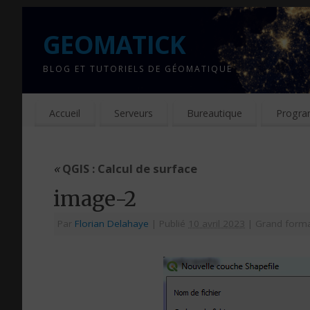
GEOMATICK
BLOG ET TUTORIELS DE GÉOMATIQUE
Accueil
Serveurs
Bureautique
Progra
«
QGIS : Calcul de surface
image-2
Par
Florian Delahaye
|
Publié
10 avril 2023
|
Grand form