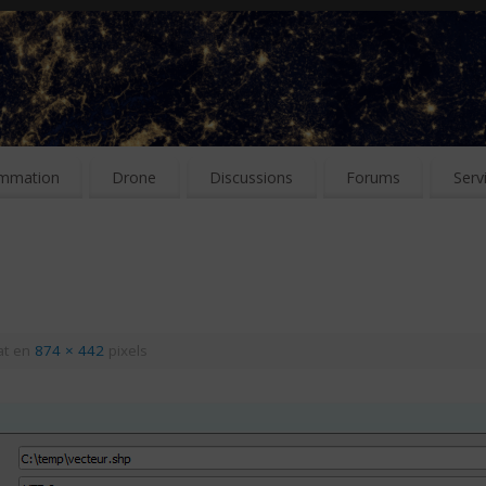
mmation
Drone
Discussions
Forums
Serv
at en
874 × 442
pixels