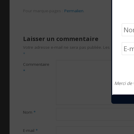
Pour marque-pages :
Permalien
.
Laisser un commentaire
Votre adresse e-mail ne sera pas publiée.
Les champs obli
*
Commentaire
*
Merci de 
Nom
*
E-mail
*