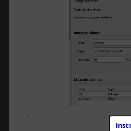
«
Insc