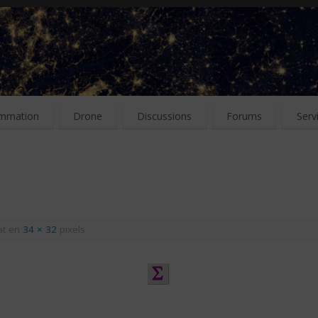
mmation
Drone
Discussions
Forums
Serv
at en
34 × 32
pixels