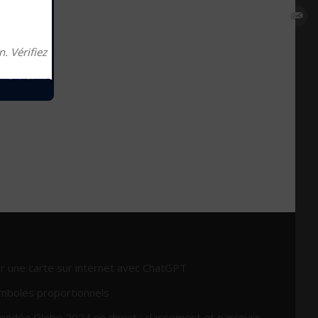
. Vérifiez
r une carte sur internet avec ChatGPT
mboles proportionnels
endée Globe 2024 en direct : classement et parcours