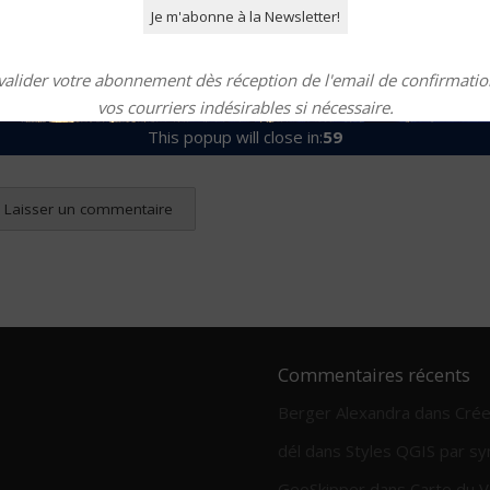
valider votre abonnement dès réception de l'email de confirmation
vos courriers indésirables si nécessaire.
This popup will close in:
58
Commentaires récents
Berger Alexandra
dans
Crée
dél
dans
Styles QGIS par sy
GeoSkipper
dans
Carte du V