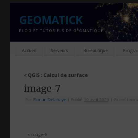
GEOMATICK
BLOG ET TUTORIELS DE GÉOMATIQUE
Accueil
Serveurs
Bureautique
Progra
«
QGIS : Calcul de surface
image-7
Par
Florian Delahaye
|
Publié
10 avril 2023
|
Grand form
«
image-6