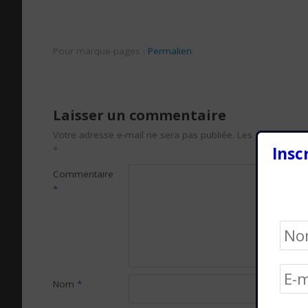
Pour marque-pages :
Permalien
.
Laisser un commentaire
Votre adresse e-mail ne sera pas publiée.
Les champs obli
Insc
*
Commentaire
*
Nom
*