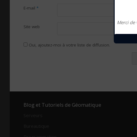
E-mail
*
Merci de 
Site web
Oui, ajoutez-moi à votre liste de diffusion.
Alternative:
Blog et Tutoriels de Géomatique
Serveurs
Bureautique
Programmation