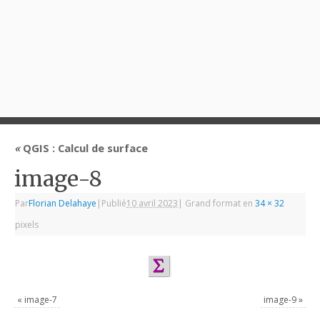
«
QGIS : Calcul de surface
image-8
Par
Florian Delahaye
|
Publié
10 avril 2023
|
Grand format en
34 × 32
pixels
«
image-7
image-9
»