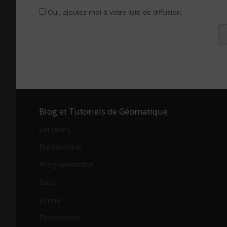
Oui, ajoutez-moi à votre liste de diffusion.
Alternative:
Blog et Tutoriels de Géomatique
Serveurs
Bureautique
Programmation
Data
Drone
Discussions