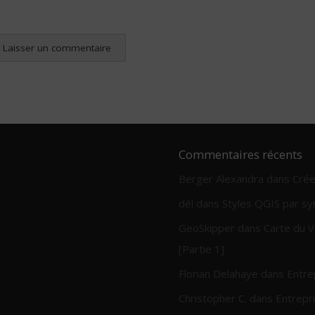
Commentaires récents
Berger Alexandra
dans
Crée
dél
dans
Styles QGIS par sy
GeoSkipper
dans
Carte du V
[Partie 1]
Florian Delahaye
dans
Entre
Christopher C.
dans
Entrepri