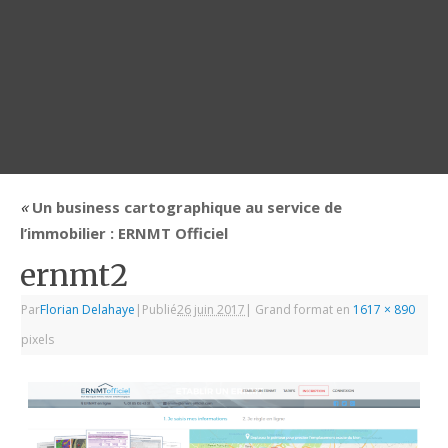
«
Un business cartographique au service de
l’immobilier : ERNMT Officiel
ernmt2
Par
Florian Delahaye
|
Publié
26 juin 2017
|
Grand format en
1617 × 890
pixels