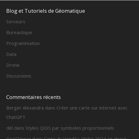
Blog et Tutoriels de Géomatique
Serveurs
Bureautique
Programmation
Data
Drone
Discussions
Commentaires récents
Berger Alexandra
dans
Créer une carte sur internet avec
ChatGPT
dél
dans
Styles QGIS par symboles proportionnels
GeoSkipper
dans
Carte du Vendée Globe 2024 en direct :