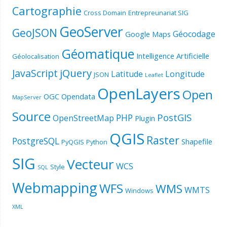
Cartographie
Cross Domain
Entrepreunariat SIG
GeoServer
GeoJSON
Géocodage
Google Maps
Géomatique
Intelligence Artificielle
Géolocalisation
jQuery
JavaScript
Latitude
Longitude
JSON
Leaflet
OpenLayers
Open
OGC
Opendata
MapServer
Source
PostGIS
PHP
OpenStreetMap
Plugin
QGIS
Raster
PostgreSQL
Shapefile
PyQGIS
Python
SIG
Vecteur
WCS
Style
SQL
Webmapping
WFS
WMS
WMTS
Windows
XML