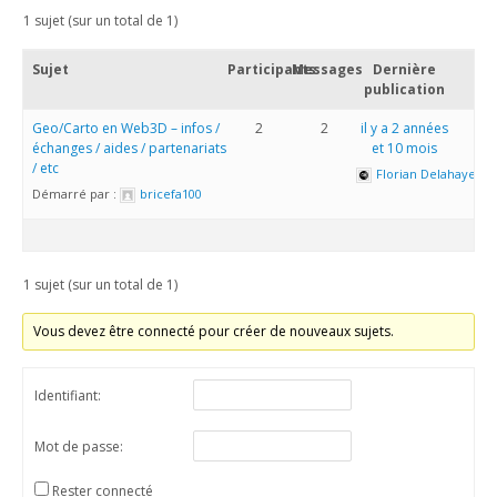
1 sujet (sur un total de 1)
Sujet
Participants
Messages
Dernière
publication
Geo/Carto en Web3D – infos /
2
2
il y a 2 années
échanges / aides / partenariats
et 10 mois
/ etc
Florian Delahaye
Démarré par :
bricefa100
1 sujet (sur un total de 1)
Vous devez être connecté pour créer de nouveaux sujets.
Identifiant:
Mot de passe:
Rester connecté