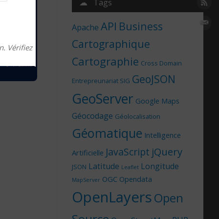
☁ Tags
API
Business
Apache
Cartographique
. Vérifiez
Cartographie
Cross Domain
GeoJSON
Entrepreunariat SIG
GeoServer
Google Maps
Géocodage
Géolocalisation
Géomatique
Intelligence
jQuery
JavaScript
Artificielle
Latitude
Longitude
JSON
Leaflet
OGC
Opendata
MapServer
OpenLayers
Open