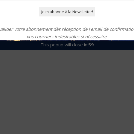
valider votre abonnement dès réception de l'email de confirmation
vos courriers indésirables si nécessaire.
This popup will close in:
58