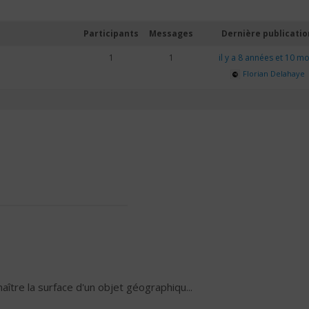
Participants
Messages
Dernière publicatio
1
1
il y a 8 années et 10 mo
Florian Delahaye
aître la surface d'un objet géographiqu...