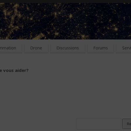
mmation
Drone
Discussions
Forums
Serv
e vous aider?