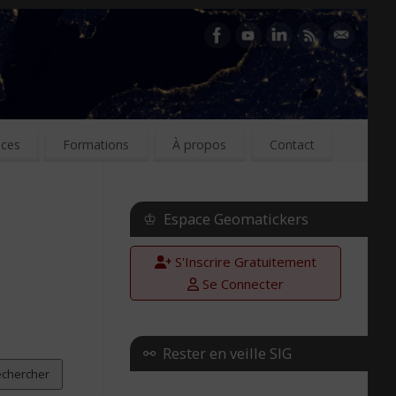
ices
Formations
À propos
Contact
♔ Espace Geomatickers
S'Inscrire Gratuitement
Se Connecter
⚯ Rester en veille SIG