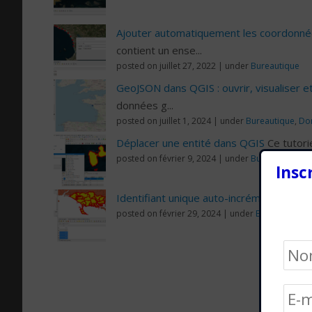
Ajouter automatiquement les coordonn
contient un ense...
posted on juillet 27, 2022
|
under
Bureautique
GeoJSON dans QGIS : ouvrir, visualiser et
données g...
posted on juillet 1, 2024
|
under
Bureautique
,
Do
Déplacer une entité dans QGIS
Ce tutori
posted on février 9, 2024
|
under
Bureautique
Insc
Identifiant unique auto-incrémenté dans
posted on février 29, 2024
|
under
Bureautique