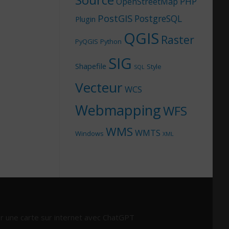
Source
PHP
OpenStreetMap
PostGIS
PostgreSQL
Plugin
QGIS
Raster
PyQGIS
Python
SIG
Shapefile
Style
SQL
Vecteur
WCS
Webmapping
WFS
WMS
WMTS
Windows
XML
r une carte sur internet avec ChatGPT