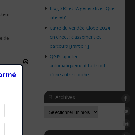
Blog SIG et IA générative : Quel
cteur
intérêt?
Carte du Vendée Globe 2024
en direct : classement et
e de
parcours [Partie 1]
QGIS: ajouter
automatiquement l’attribut
formé
d’une autre couche
☟ Archives