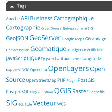
☁ Tags
API
Business Cartographique
Apache
Cartographie
Cross Domain
Entrepreunariat SIG
GeoServer
GeoJSON
Géocodage
Google Maps
Géomatique
Intelligence Artificielle
Géolocalisation
jQuery
JavaScript
Latitude
Longitude
JSON
Leaflet
OpenLayers
Open
OGC
Opendata
MapServer
Source
PostGIS
PHP
OpenStreetMap
Plugin
QGIS
Raster
PostgreSQL
Shapefile
PyQGIS
Python
SIG
Vecteur
WCS
Style
SQL