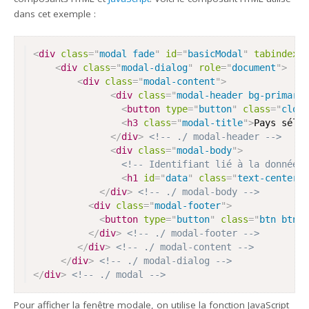
dans cet exemple :
<
div
class
=
"
modal fade
"
id
=
"
basicModal
"
tabindex
=
"
<
div
class
=
"
modal-dialog
"
role
=
"
document
"
>
<
div
class
=
"
modal-content
"
>
<
div
class
=
"
modal-header bg-primary 
<
button
type
=
"
button
"
class
=
"
close
<
h3
class
=
"
modal-title
"
>
Pays sélec
</
div
>
<!-- ./ modal-header -->
<
div
class
=
"
modal-body
"
>
<!-- Identifiant lié à la donnée d
<
h1
id
=
"
data
"
class
=
"
text-center
"
>
</
div
>
<!-- ./ modal-body -->
<
div
class
=
"
modal-footer
"
>
<
button
type
=
"
button
"
class
=
"
btn btn-d
</
div
>
<!-- ./ modal-footer -->
</
div
>
<!-- ./ modal-content -->
</
div
>
<!-- ./ modal-dialog -->
</
div
>
<!-- ./ modal -->
Pour afficher la fenêtre modale, on utilise la fonction JavaScript