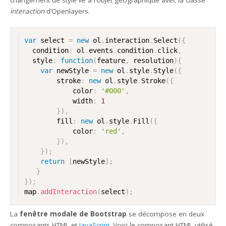
changement de style lié à l’objet géographique avec la classe
interaction
d’Openlayers.
var
 select 
=
new
ol
.
interaction
.
Select
(
{
  condition
:
 ol
.
events
.
condition
.
click
,
  style
:
function
(
feature
,
 resolution
)
{
var
 newStyle 
=
new
ol
.
style
.
Style
(
{
		stroke
:
new
ol
.
style
.
Stroke
(
{
			color
:
'#000'
,
			width
:
1
}
)
,
		fill
:
new
ol
.
style
.
Fill
(
{
			color
:
'red'
,
}
)
,
}
)
;
return
[
newStyle
]
;
}
}
)
;
map
.
addInteraction
(
select
)
;
La
fenêtre modale de Bootstrap
se décompose en deux
composants HTML et
JavaScript
. Voici le composant HTML utilisé