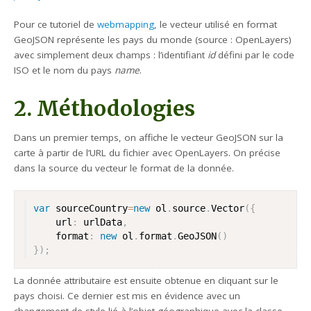
Pour ce tutoriel de
webmapping
, le vecteur utilisé en format
GeoJSON représente les pays du monde (source : OpenLayers)
avec simplement deux champs : l’identifiant
id
défini par le code
ISO et le nom du pays
name
.
2. Méthodologies
Dans un premier temps, on affiche le vecteur GeoJSON sur la
carte à partir de l’URL du fichier avec OpenLayers. On précise
dans la source du vecteur le format de la donnée.
var
 sourceCountry
=
new
ol
.
source
.
Vector
(
{
	url
:
 urlData
,
	format
:
new
ol
.
format
.
GeoJSON
(
)
}
)
;
La donnée attributaire est ensuite obtenue en cliquant sur le
pays choisi. Ce dernier est mis en évidence avec un