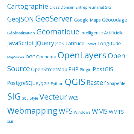
Cartographie
Cross Domain
Entrepreunariat SIG
GeoServer
GeoJSON
Géocodage
Google Maps
Géomatique
Intelligence Artificielle
Géolocalisation
jQuery
JavaScript
Latitude
Longitude
JSON
Leaflet
OpenLayers
Open
OGC
Opendata
MapServer
Source
PostGIS
PHP
OpenStreetMap
Plugin
QGIS
Raster
PostgreSQL
Shapefile
PyQGIS
Python
SIG
Vecteur
WCS
Style
SQL
Webmapping
WFS
WMS
WMTS
Windows
XML