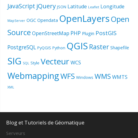
jQuery
JavaScript
Latitude
Longitude
JSON
Leaflet
OpenLayers
Open
OGC
Opendata
MapServer
Source
PostGIS
PHP
OpenStreetMap
Plugin
QGIS
Raster
PostgreSQL
Shapefile
PyQGIS
Python
SIG
Vecteur
WCS
Style
SQL
Webmapping
WFS
WMS
WMTS
Windows
XML
Blog et Tutoriels de Géomatique
Serveurs