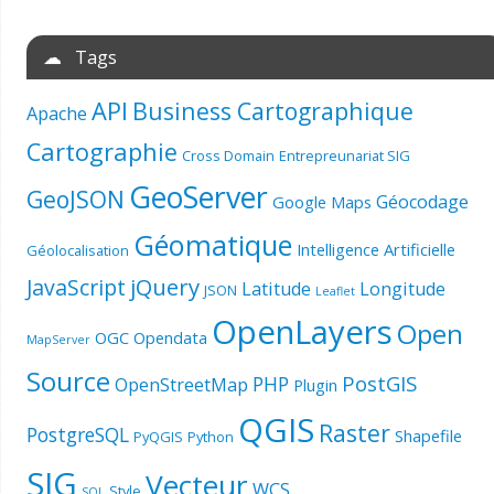
☁ Tags
API
Business Cartographique
Apache
Cartographie
Cross Domain
Entrepreunariat SIG
GeoServer
GeoJSON
Géocodage
Google Maps
Géomatique
Intelligence Artificielle
Géolocalisation
jQuery
JavaScript
Latitude
Longitude
JSON
Leaflet
OpenLayers
Open
OGC
Opendata
MapServer
Source
PostGIS
PHP
OpenStreetMap
Plugin
QGIS
Raster
PostgreSQL
Shapefile
PyQGIS
Python
SIG
Vecteur
WCS
Style
SQL