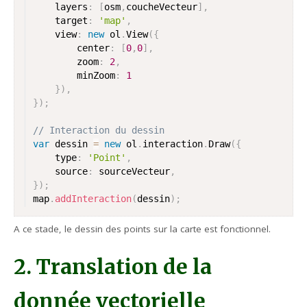
	layers
:
[
osm
,
coucheVecteur
]
,
	target
:
'map'
,
	view
:
new
ol
.
View
(
{
		center
:
[
0
,
0
]
,
		zoom
:
2
,
		minZoom
:
1
}
)
,
}
)
;
// Interaction du dessin
var
 dessin 
=
new
ol
.
interaction
.
Draw
(
{
	type
:
'Point'
,
	source
:
 sourceVecteur
,
}
)
;
map
.
addInteraction
(
dessin
)
;
A ce stade, le dessin des points sur la carte est fonctionnel.
2. Translation de la
donnée vectorielle