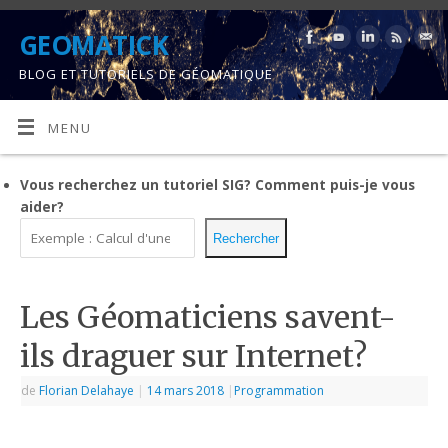
GEOMATICK
BLOG ET TUTORIELS DE GÉOMATIQUE
MENU
Vous recherchez un tutoriel SIG?
Comment puis-je vous
aider?
Rechercher
Les Géomaticiens savent-
ils draguer sur Internet?
de
Florian Delahaye
|
14 mars 2018
|
Programmation