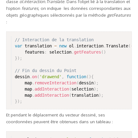
classe
ol.interaction.Translate
. Dans l’objet lié à la translation et
l’option
features
, on indique les données correspondantes aux
objets géographiques sélectionnés par la méthode
getFeatures
:
// Interaction de la translation
var
 translation 
=
new
ol
.
interaction
.
Translate
(
{
	features
:
 selection
.
getFeatures
(
)
}
)
;
// Fin du dessin du Point
dessin
.
on
(
'drawend'
,
function
(
)
{
	map
.
removeInteraction
(
dessin
)
;
	map
.
addInteraction
(
selection
)
;
	map
.
addInteraction
(
translation
)
;
}
)
;
Et pendant le déplacement du vecteur dessiné, ses
coordonnées peuvent être obtenues dans un tableau :