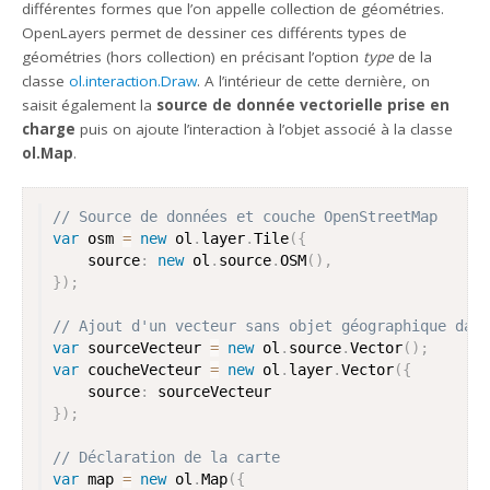
différentes formes que l’on appelle collection de géométries.
OpenLayers permet de dessiner ces différents types de
géométries (hors collection) en précisant l’option
type
de la
classe
ol.interaction.Draw
. A l’intérieur de cette dernière, on
saisit également la
source de donnée vectorielle prise en
charge
puis on ajoute l’interaction à l’objet associé à la classe
ol.Map
.
// Source de données et couche OpenStreetMap
var
 osm 
=
new
ol
.
layer
.
Tile
(
{
	source
:
new
ol
.
source
.
OSM
(
)
,
}
)
;
// Ajout d'un vecteur sans objet géographique dans
var
 sourceVecteur 
=
new
ol
.
source
.
Vector
(
)
;
var
 coucheVecteur 
=
new
ol
.
layer
.
Vector
(
{
	source
:
}
)
;
// Déclaration de la carte
var
 map 
=
new
ol
.
Map
(
{