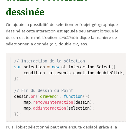
dessinée
On ajoute la possibilité de sélectionner l’objet géographique
dessiné et cette interaction est ajoutée seulement lorsque le
dessin est terminé. L’option
condition
indique la manière de
sélectionner la donnée (clic, double clic, etc).
// Interaction de la sélection
var
 selection 
=
new
ol
.
interaction
.
Select
(
{
	condition
:
 ol
.
events
.
condition
.
doubleClick
,
}
)
;
// Fin du dessin du Point
dessin
.
on
(
'drawend'
,
function
(
)
{
	map
.
removeInteraction
(
dessin
)
;
	map
.
addInteraction
(
selection
)
;
}
)
;
Puis, l’objet sélectionné peut être ensuite déplacé grâce à la