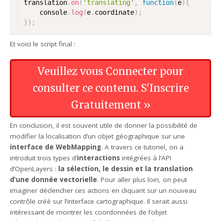
translation
.
on
(
'translating'
,
function
(
e
)
{
	console
.
log
(
e
.
coordinate
)
;
}
)
;
Et voici le script final :
Veuillez vous Connecter pour
consulter ce contenu.
S'Inscrire
Gratuitement ››
En conclusion, il est souvent utile de donner la possibilité de
modifier la localisation d’un objet géographique sur une
interface de WebMapping
. A travers ce tutoriel, on a
introduit trois types d’
interactions
intégrées à l’API
d’OpenLayers :
la sélection, le dessin et la translation
d’une donnée vectorielle
. Pour aller plus loin, on peut
imaginer déclencher ces actions en cliquant sur un nouveau
contrôle créé sur l’interface cartographique. Il serait aussi
intéressant de montrer les coordonnées de l’objet